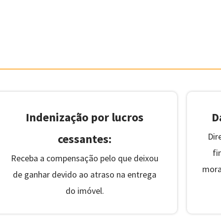
 garante para quem age no te
Indenização por lucros
D
Dir
cessantes:
fi
Receba a compensação pelo que deixou
mora
de ganhar devido ao atraso na entrega
do imóvel.