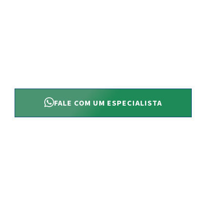
Não aceite desculpa, isso é inadmissível. Recupere tudo
investiu e seja indenizado por danos e o tempo perdido.
que a construtora limite seus direitos, quanto antes agi
seus ganhos!
FALE COM UM ESPECIALISTA