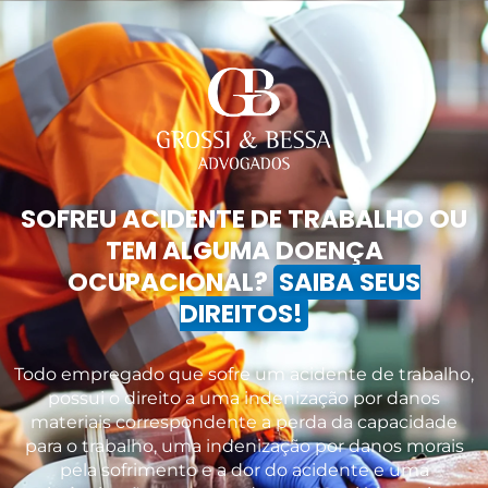
SOFREU ACIDENTE DE TRABALHO OU
TEM ALGUMA DOENÇA
OCUPACIONAL?
SAIBA SEUS
DIREITOS!
Todo empregado que sofre um acidente de trabalho,
possui o direito a uma indenização por danos
materiais correspondente a perda da capacidade
para o trabalho, uma indenização por danos morais
pela sofrimento e a dor do acidente e uma