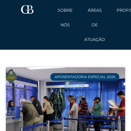
Ir
SOBRE
ÁREAS
PROFI
para
o
NÓS
DE
conteúdo
ATUAÇÃO
APOSENTADORIA ESPECIAL 2026