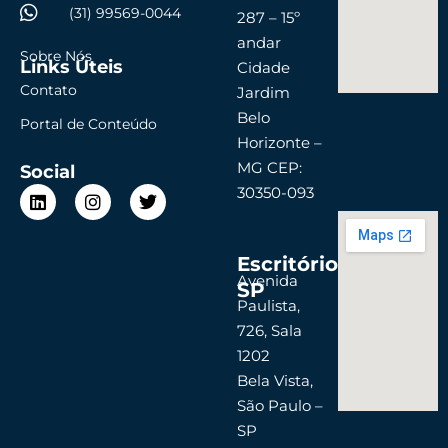
(31) 99569-0044
287 – 15º
andar
Sobre Nós
Links Úteis
Cidade
Contato
Jardim
Belo
Portal de Conteúdo
Horizonte –
MG CEP:
Social
L
I
T
30350-093
i
n
w
n
s
i
k
t
t
Escritório
e
a
t
d
g
e
Avenida
SP
i
r
r
Paulista,
n
a
726, Sala
m
1202
Bela Vista,
São Paulo –
SP