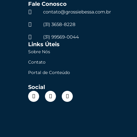
Fale Conosco
contato@grossiebessa.com.br
(31) 3658-8228
(31) 99569-0044
Links Úteis
Sobre Nós
Contato
Portal de Conteúdo
Social
L
I
T
i
n
w
n
s
i
k
t
t
e
a
t
d
g
e
i
r
r
n
a