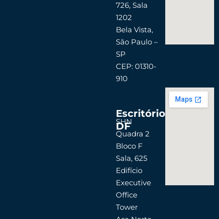
726, Sala
m
1202
Bela Vista,
São Paulo –
SP
CEP: 01310-
910
Escritório
SHN
DF
Quadra 2
Bloco F
Sala, 625
Edifício
Executive
Office
Tower