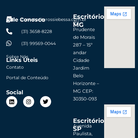
Escritório
Fale Conosco
contato@grossiebessa.com.br
Av.
MG
Prudente
(31) 3658-8228
de Morais
(31) 99569-0044
287 – 15º
andar
Sobre Nós
Links Úteis
Cidade
Contato
Jardim
Belo
Portal de Conteúdo
Horizonte –
MG CEP:
Social
L
I
T
30350-093
i
n
w
n
s
i
k
t
t
Escritório
e
a
t
d
g
e
Avenida
SP
i
r
r
Paulista,
n
a