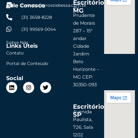
Escritório
Fale Conosco
contato@grossiebessa.com.br
Av.
MG
Prudente
(31) 3658-8228
de Morais
(31) 99569-0044
287 – 15º
andar
Sobre Nós
Links Úteis
Cidade
Contato
Jardim
Belo
Portal de Conteúdo
Horizonte –
MG CEP:
Social
L
I
T
30350-093
i
n
w
n
s
i
k
t
t
Escritório
e
a
t
d
g
e
Avenida
SP
i
r
r
Paulista,
n
a
726, Sala
m
1202