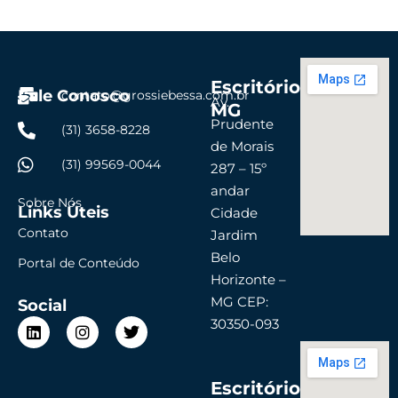
Escritório
Fale Conosco
contato@grossiebessa.com.br
Av.
MG
Prudente
(31) 3658-8228
de Morais
(31) 99569-0044
287 – 15º
andar
Sobre Nós
Links Úteis
Cidade
Contato
Jardim
Belo
Portal de Conteúdo
Horizonte –
MG CEP:
Social
L
I
T
30350-093
i
n
w
n
s
i
k
t
t
Escritório
e
a
t