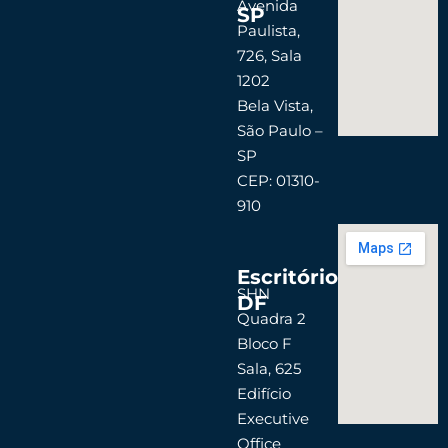
d
g
e
Avenida
SP
i
r
r
Paulista,
n
a
726, Sala
m
1202
Bela Vista,
São Paulo –
SP
CEP: 01310-
910
Escritório
SHN
DF
Quadra 2
Bloco F
Sala, 625
Edifício
Executive
Office