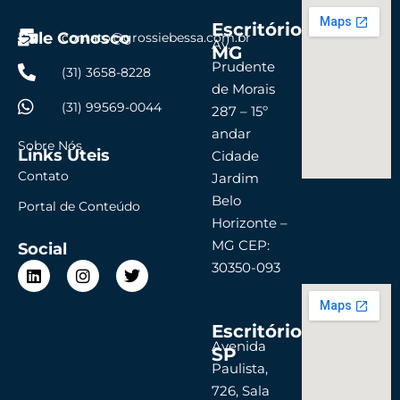
Escritório
Fale Conosco
contato@grossiebessa.com.br
Av.
MG
Prudente
(31) 3658-8228
de Morais
(31) 99569-0044
287 – 15º
andar
Sobre Nós
Links Úteis
Cidade
Contato
Jardim
Belo
Portal de Conteúdo
Horizonte –
MG CEP:
Social
L
I
T
30350-093
i
n
w
n
s
i
k
t
t
Escritório
e
a
t
d
g
e
Avenida
SP
i
r
r
Paulista,
n
a
726, Sala
m