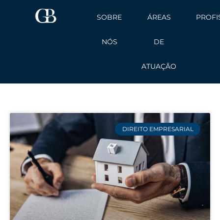
Ir
SOBRE
ÁREAS
PROFI
para
o
NÓS
DE
conteúdo
ATUAÇÃO
DIREITO EMPRESARIAL