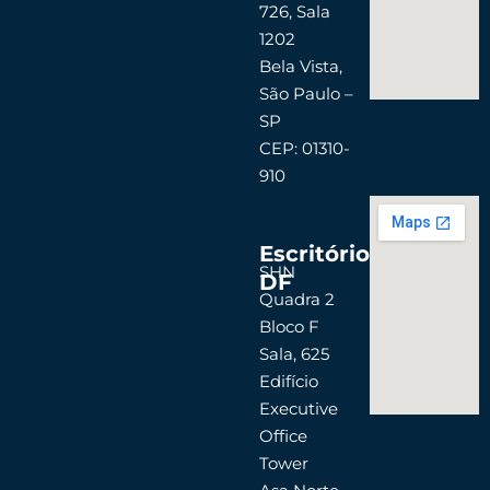
726, Sala
m
1202
Bela Vista,
São Paulo –
SP
CEP: 01310-
910
Escritório
SHN
DF
Quadra 2
Bloco F
Sala, 625
Edifício
Executive
Office
Tower