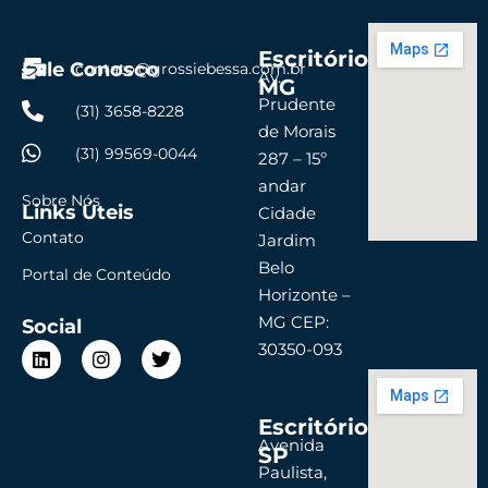
Escritório
Fale Conosco
contato@grossiebessa.com.br
Av.
MG
Prudente
(31) 3658-8228
de Morais
(31) 99569-0044
287 – 15º
andar
Sobre Nós
Links Úteis
Cidade
Contato
Jardim
Belo
Portal de Conteúdo
Horizonte –
MG CEP:
Social
L
I
T
30350-093
i
n
w
n
s
i
k
t
t
Escritório
e
a
t
d
g
e
Avenida
SP
i
r
r
Paulista,
n
a