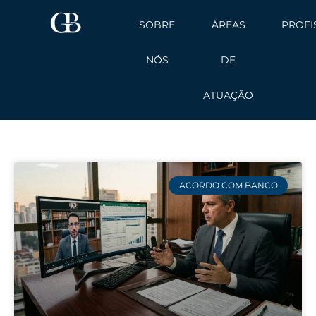
Ir
SOBRE
ÁREAS
PROFI
para
o
NÓS
DE
conteúdo
ATUAÇÃO
ACORDO COM BANCO