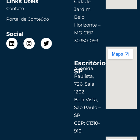
Links Úteis
Cidade
Contato
Jardim
Belo
Portal de Conteúdo
Horizonte –
MG CEP:
Social
L
I
T
30350-093
i
n
w
n
s
i
k
t
t
Escritório
e
a
t
d
g
e
Avenida
SP
i
r
r
Paulista,
n
a
726, Sala
m
1202
Bela Vista,
São Paulo –
SP
CEP: 01310-
910