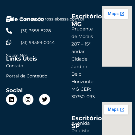
Escritório
Fale Conosco
contato@grossiebessa.com.br
Av.
MG
Prudente
(31) 3658-8228
de Morais
(31) 99569-0044
287 – 15º
andar
Sobre Nós
Links Úteis
Cidade
Contato
Jardim
Belo
Portal de Conteúdo
Horizonte –
MG CEP:
Social
L
I
T
30350-093
i
n
w
n
s
i
k
t
t
Escritório
e
a
t
d
g
e
Avenida
SP
i
r
r
Paulista,
n
a