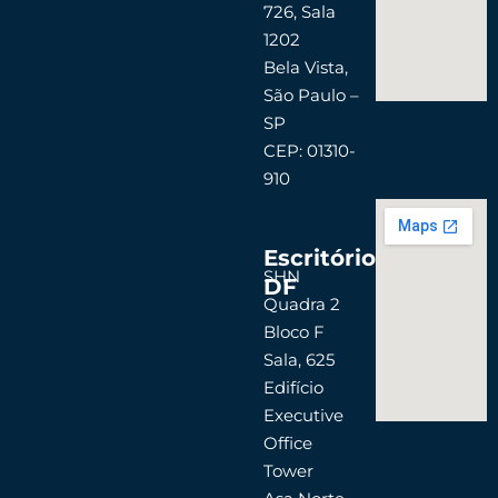
726, Sala
m
1202
Bela Vista,
São Paulo –
SP
CEP: 01310-
910
Escritório
SHN
DF
Quadra 2
Bloco F
Sala, 625
Edifício
Executive
Office
Tower