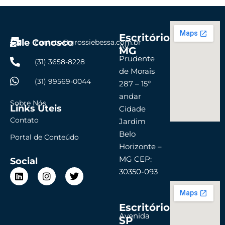
Escritório
Fale Conosco
contato@grossiebessa.com.br
Av.
MG
Prudente
(31) 3658-8228
de Morais
(31) 99569-0044
287 – 15º
andar
Sobre Nós
Links Úteis
Cidade
Contato
Jardim
Belo
Portal de Conteúdo
Horizonte –
MG CEP:
Social
L
I
T
30350-093
i
n
w
n
s
i
k
t
t
Escritório
e
a
t
d
g
e
Avenida
SP