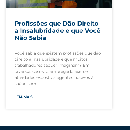
Profissões que Dão Direito
a Insalubridade e que Você
Não Sabia
Você sabia que existem profissões que dão
direito à insalubridade e que muitos
trabalhadores sequer imaginam? Em
diversos casos, o empregado exerce
atividades exposto a agentes nocivos à
saúde sem
LEIA MAIS