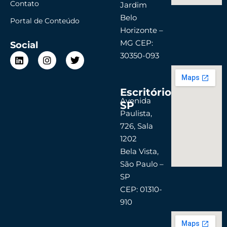
Contato
Jardim
Belo
Portal de Conteúdo
Horizonte –
MG CEP:
Social
L
I
T
30350-093
i
n
w
n
s
i
k
t
t
Escritório
e
a
t
d
g
e
Avenida
SP
i
r
r
Paulista,
n
a
726, Sala
m
1202
Bela Vista,
São Paulo –
SP
CEP: 01310-
910