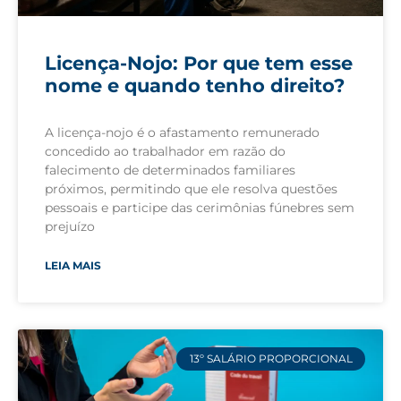
Licença-Nojo: Por que tem esse
nome e quando tenho direito?
A licença-nojo é o afastamento remunerado
concedido ao trabalhador em razão do
falecimento de determinados familiares
próximos, permitindo que ele resolva questões
pessoais e participe das cerimônias fúnebres sem
prejuízo
LEIA MAIS
13º SALÁRIO PROPORCIONAL