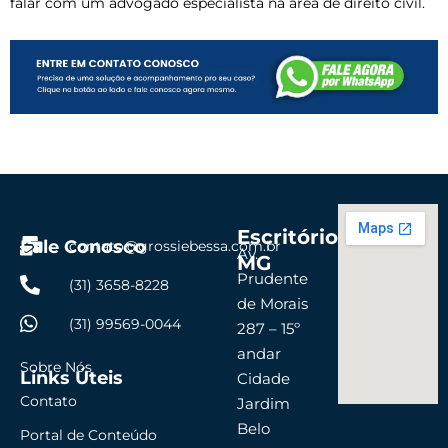
falar com um advogado especialista na área de direito civil.
Escritório
Fale Conosco
contato@grossiebessa.com.br
Av.
MG
Prudente
(31) 3658-8228
de Morais
(31) 99569-0044
287 – 15º
andar
Sobre Nós
Links Úteis
Cidade
Contato
Jardim
Belo
Portal de Conteúdo