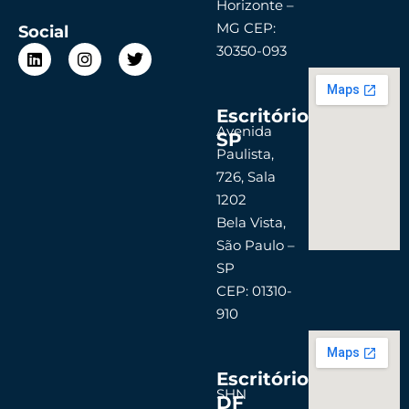
Horizonte –
MG CEP:
Social
L
I
T
30350-093
i
n
w
n
s
i
k
t
t
Escritório
e
a
t
d
g
e
Avenida
SP
i
r
r
Paulista,
n
a
726, Sala
m
1202
Bela Vista,
São Paulo –
SP
CEP: 01310-
910
Escritório
SHN
DF