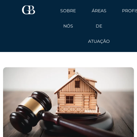
Ir
SOBRE
ÁREAS
PROFI
para
o
NÓS
DE
conteúdo
ATUAÇÃO