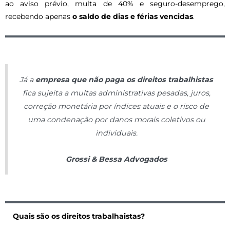
ao aviso prévio, multa de 40% e seguro-desemprego,
nova
tenho
recebendo apenas
o saldo de dias e férias vencidas
.
lei
direito?
do
STF?
Já a
empresa que não paga os direitos trabalhistas
fica sujeita a multas administrativas pesadas, juros,
correção monetária por índices atuais e o risco de
uma condenação por danos morais coletivos ou
individuais.
Grossi & Bessa Advogados
Quais são os direitos trabalhaistas?