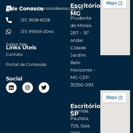
Escritório
Fale Conosco
contato@grossiebessa.com.br
Av.
MG
Prudente
(31) 3658-8228
de Morais
(31) 99569-0044
287 – 15º
andar
Sobre Nós
Links Úteis
Cidade
Contato
Jardim
Belo
Portal de Conteúdo
Horizonte –
MG CEP:
Social
L
I
T
30350-093
i
n
w
n
s
i
k
t
t
Escritório
e
a
t
d
g
e
Avenida
SP
i
r
r
Paulista,
n
a
726, Sala
m