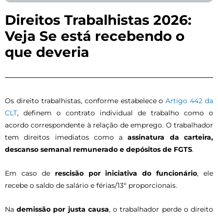
Direitos Trabalhistas 2026:
Veja Se está recebendo o
que deveria
:
:
:
:
:
Os direito trabalhistas, conforme estabelece o
Artigo 442 da
Busca
Licença-
Venda
Posso
Como
CLT
, definem o contrato individual de trabalho como o
e
Nojo:
de
Renegociar
Negociar
acordo correspondente à relação de emprego. O trabalhador
Apreensão
Por
Bens
Empréstimo
Dívidas
tem direitos imediatos como a
assinatura da carteira,
de
que
Antes
de
Com
descanso semanal remunerado e depósitos de FGTS
.
Veículos:
tem
do
Capital
o
Em caso de
rescisão por iniciativa do funcionário
, ele
Como
esse
Inventário:
de
Banco?
recebe o saldo de salário e férias/13º proporcionais.
funciona
nome
Guia
Giro?
Guia
após
e
completo
Guia
Completo
Na
demissão por justa causa
, o trabalhador perde o direito
a
quando
2026
Completo
2026