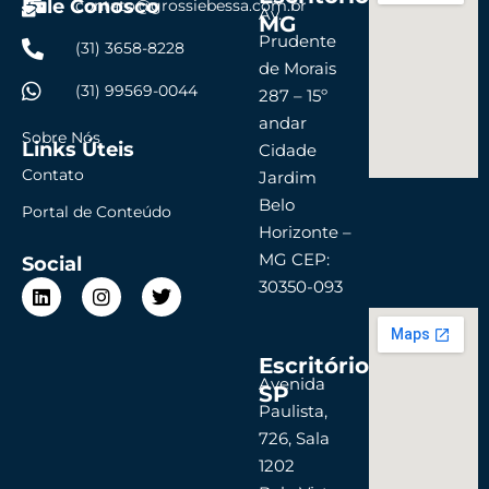
Fale Conosco
contato@grossiebessa.com.br
Av.
MG
Prudente
(31) 3658-8228
de Morais
(31) 99569-0044
287 – 15º
andar
Sobre Nós
Links Úteis
Cidade
Contato
Jardim
Belo
Portal de Conteúdo
Horizonte –
MG CEP:
Social
L
I
T
30350-093
i
n
w
n
s
i
k
t
t
Escritório
e
a
t
d
g
e
Avenida
SP
i
r
r
Paulista,
n
a
726, Sala
m
1202