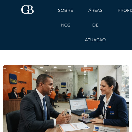
Ir
SOBRE
ÁREAS
PROFI
para
o
NÓS
DE
conteúdo
ATUAÇÃO