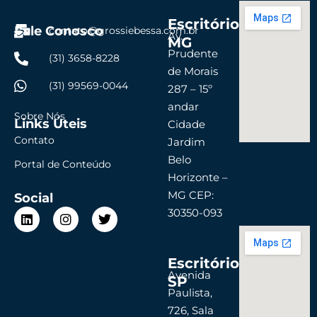
Escritório
Fale Conosco
contato@grossiebessa.com.br
Av.
MG
Prudente
(31) 3658-8228
de Morais
(31) 99569-0044
287 – 15º
andar
Sobre Nós
Links Úteis
Cidade
Contato
Jardim
Belo
Portal de Conteúdo
Horizonte –
MG CEP:
Social
L
I
T
30350-093
i
n
w
n
s
i
k
t
t
Escritório
e
a
t
d
g
e
Avenida
SP
i
r
r
Paulista,
n
a
726, Sala
m