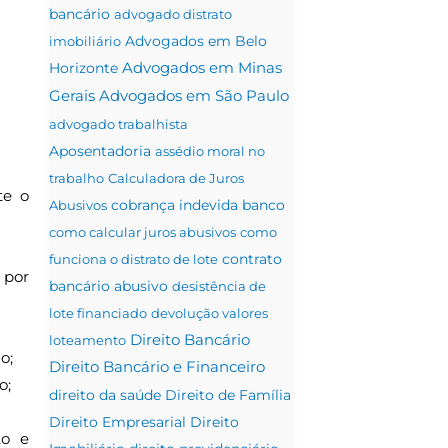
bancário
advogado distrato
Advogados em Belo
imobiliário
Advogados em Minas
Horizonte
Gerais
Advogados em São Paulo
advogado trabalhista
Aposentadoria
assédio moral no
trabalho
Calculadora de Juros
te o
Abusivos
cobrança indevida banco
como calcular juros abusivos
como
funciona o distrato de lote
contrato
 por
bancário abusivo
desistência de
lote financiado
devolução valores
Direito Bancário
loteamento
o;
Direito Bancário e Financeiro
o;
direito da saúde
Direito de Família
Direito Empresarial
Direito
to e