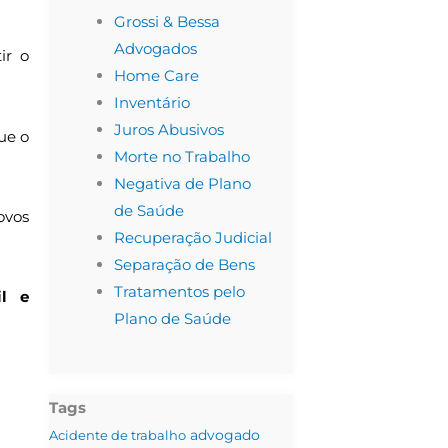
Grossi & Bessa
Advogados
ir o
Home Care
Inventário
Juros Abusivos
ue o
Morte no Trabalho
Negativa de Plano
de Saúde
ovos
Recuperação Judicial
Separação de Bens
Tratamentos pelo
il e
Plano de Saúde
Tags
advogado
Acidente de trabalho