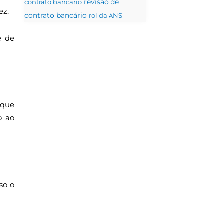
contrato bancário
revisão de
ez.
contrato bancário
rol da ANS
e de
 que
o ao
so o