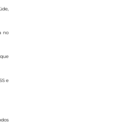
úde,
a no
 que
SS e
odos