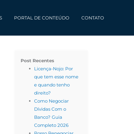
S
PORTAL DE CONTEÚDO
CONTATO
Post Recentes
Licença-Nojo: Por
que tem esse nome
e quando tenho
direito?
Como Negociar
Dívidas Com o
Banco? Guia
Completo 2026
Posso Renegociar