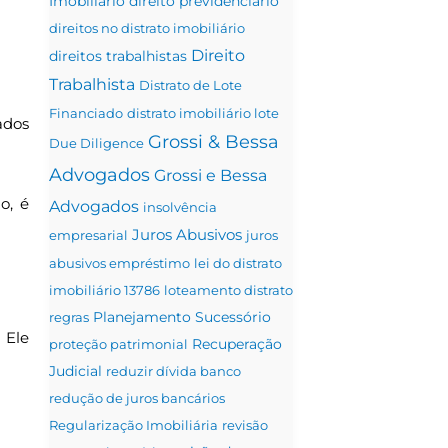
Imobiliário
direito previdenciário
direitos no distrato imobiliário
Direito
direitos trabalhistas
Trabalhista
Distrato de Lote
Financiado
distrato imobiliário lote
ados
Grossi & Bessa
Due Diligence
Advogados
Grossi e Bessa
o, é
Advogados
insolvência
Juros Abusivos
empresarial
juros
abusivos empréstimo
lei do distrato
imobiliário 13786
loteamento distrato
Planejamento Sucessório
regras
 Ele
proteção patrimonial
Recuperação
Judicial
reduzir dívida banco
redução de juros bancários
Regularização Imobiliária
revisão