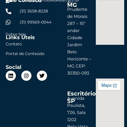
Fale Conosco
contato@grossiebessa.com.br
Av.
MG
Prudente
(31) 3658-8228
de Morais
(31) 99569-0044
287 – 15º
andar
Sobre Nós
Links Úteis
Cidade
Contato
Jardim
Belo
Portal de Conteúdo
Horizonte –
MG CEP:
Social
L
I
T
30350-093
i
n
w
n
s
i
k
t
t
Escritório
e
a
t
d
g
e
Avenida
SP
i
r
r
Paulista,
n
a
726, Sala
m
1202
Bela Vista,