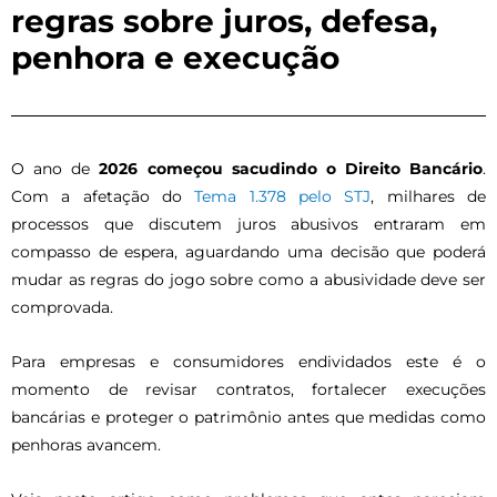
regras sobre juros, defesa,
penhora e execução
:
:
O ano de
2026 começou sacudindo o Direito Bancário
.
Calcular
Reduzir
Com a afetação do
Tema 1.378 pelo STJ
, milhares de
Juros
Dívidas
processos que discutem juros abusivos entraram em
Abusivos
Bancárias:
compasso de espera, aguardando uma decisão que poderá
em
saiba
mudar as regras do jogo sobre como a abusividade deve ser
Empréstimo
o
comprovada.
2026:
que
Para empresas e consumidores endividados este é o
Calculadora
é
momento de revisar contratos, fortalecer execuções
Automática
revisão
bancárias e proteger o patrimônio antes que medidas como
de
penhoras avancem.
contrato
bancário