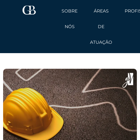
Ir
SOBRE
ÁREAS
PROFI
para
o
NÓS
DE
conteúdo
ATUAÇÃO