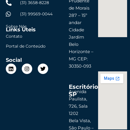
Prudente
(31) 3658-8228
de Morais
(31) 99569-0044
287 – 15º
andar
Sobre Nós
Links Úteis
Cidade
Contato
Jardim
Belo
Portal de Conteúdo
Horizonte –
MG CEP:
Social
L
I
T
30350-093
i
n
w
n
s
i
k
t
t
Escritório
e
a
t
d
g
e
Avenida
SP
i
r
r
Paulista,
n
a
726, Sala
m
1202
Bela Vista,
São Paulo –